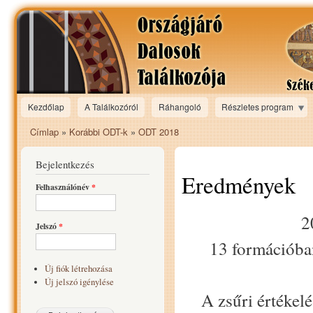
Ugr
tar
Kezdőlap
A Találkozóról
Ráhangoló
Részletes program
Main menu
Címlap
»
Korábbi ODT-k
»
ODT 2018
Jelenlegi hely
Bejelentkezés
Eredmények
Felhasználónév
*
2
Jelszó
*
13 formációban
Új fiók létrehozása
Új jelszó igénylése
A zsűri értékelé