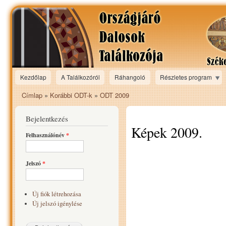
Ugr
tar
Kezdőlap
A Találkozóról
Ráhangoló
Részletes program
Main menu
Címlap
»
Korábbi ODT-k
»
ODT 2009
Jelenlegi hely
Bejelentkezés
Képek 2009.
Felhasználónév
*
Jelszó
*
Új fiók létrehozása
Új jelszó igénylése