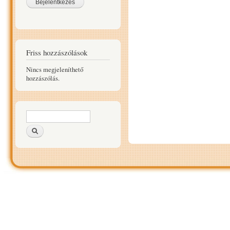
Friss hozzászólások
Nincs megjeleníthető
hozzászólás.
Keresés űrlap
Keresés