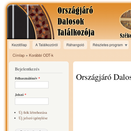
Ugr
tar
Kezdőlap
A Találkozóról
Ráhangoló
Részletes program
Main menu
Címlap
»
Korábbi ODT-k
Jelenlegi hely
Bejelentkezés
Országjáró Dalos
Felhasználónév
*
Jelszó
*
Új fiók létrehozása
Új jelszó igénylése