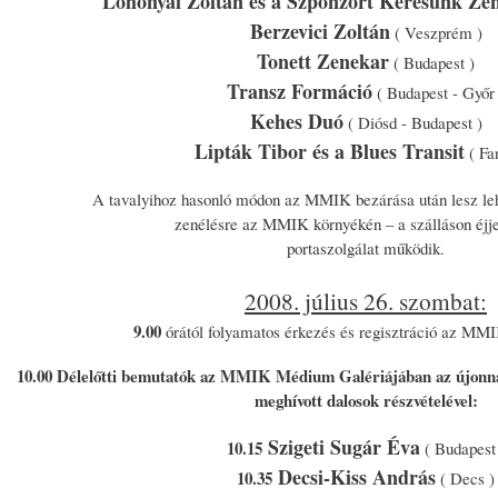
Lohonyai Zoltán és a Szponzort Keresünk Ze
Berzevici Zoltán
( Veszprém )
Tonett Zenekar
( Budapest )
Transz Formáció
( Budapest - Győr 
Kehes Duó
( Diósd - Budapest )
Lipták Tibor és a Blues Transit
( Fa
A tavalyihoz hasonló módon az MMIK bezárása után lesz lehe
zenélésre az MMIK környékén – a szálláson éjje
portaszolgálat működik.
2008. július 26. szombat:
9.00
órától folyamatos érkezés és regisztráció az MMI
10.00 Délelőtti bemutatók az MMIK Médium Galériájában az újonnan j
meghívott dalosok részvételével:
Szigeti Sugár Éva
10.15
( Budapest
Decsi-Kiss András
10.35
( Decs )