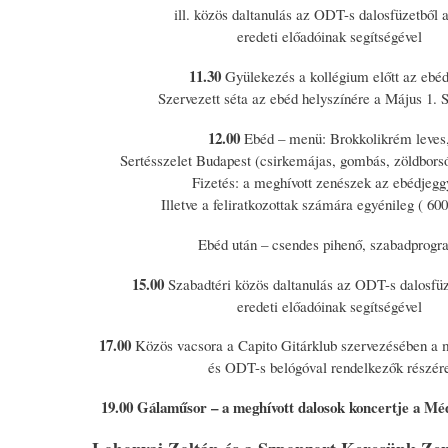
ill. közös daltanulás az ODT-s dalosfüzetből 
eredeti előadóinak segítségével
11.30
Gyülekezés a kollégium előtt az ebé
Szervezett séta az ebéd helyszínére a Május 1. 
12.00
Ebéd – menü: Brokkolikrém leves
Sertésszelet Budapest (csirkemájas, gombás, zöldbors
Fizetés: a meghívott zenészek az ebédjegg
Illetve a feliratkozottak számára egyénileg ( 600.
Ebéd után – csendes pihenő, szabadprogr
15.00
Szabadtéri közös daltanulás az ODT-s dalosfüz
eredeti előadóinak segítségével
17.00
Közös vacsora a Capito Gitárklub szervezésében a 
és ODT-s belógóval rendelkezők részér
19.00 Gálaműsor – a meghívott dalosok koncertje a M