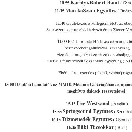
Károlyi-Róbert Band
10.55
( Győr
MacskaSzem Együttes
11.15
( Budape
11.40
Gyülekezés a kollégium előtt az ebé
Szervezett séta az ebéd helyszínére a Ziccer Ve
12.00
Ebéd – menü: Húsleves cérnametéltt
Sertéspörkölt galuskával, savanyúság
Fizetés: a meghívott zenészek az ebédjegg
illetve a feliratkozottak számára egyénileg ( 600.
Ebéd után – csendes pihenő, szabadprogr
15.00 Délutáni bemutatók az MMIK Médium Galériájában az újonnan j
meghívott dalosok részvételével:
Lee Westwood
15.15
( Anglia )
Springsound Együttes
15.55
( Szombat
Tűzmenedék Együttes
16.15
( Gyomaen
Büki Tücsökkar
16.35
( Bük )