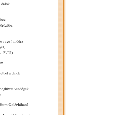
a dalok
dhez
Sörözőbe.
,
ós ragu ) módra
yel,
- Ft/fő )
am
etből a dalok
meghívott vendégek
e
édium Galériában!