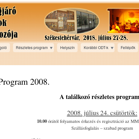
Ugrás a
tartalomra
goló
Részletes program
Helyszín
Korábbi ODT-k
Fellépők
Program 2008.
A találkozó részletes progra
2008. július 24. csütörtök:
10.00
órától folyamatos érkezés és regisztráció az MM
Szállásfoglalás – szabad program