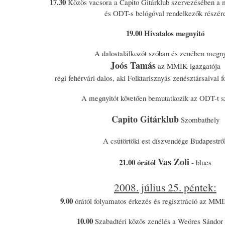
17.30
Közös vacsora a Capito Gitárklub szervezésében a 
és ODT-s belógóval rendelkezők részér
19.00 Hivatalos megnyitó
A dalostalálkozót szóban és zenében megny
Joós Tamás
az MMIK igazgatója
régi fehérvári dalos, aki Folktarisznyás zenésztársaival f
A megnyitót követően bemutatkozik az ODT-t s
Capito Gitárklub
Szombathely
A csütörtöki est díszvendége Budapestről
Vas Zoli
21.00 órától
- blues
2008. július 25. péntek:
9.00
órától folyamatos érkezés és regisztráció az MMI
10.00
Szabadtéri közös zenélés a Weöres Sándor 