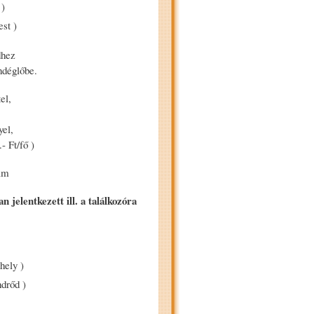
 )
st )
dhez
ndéglőbe.
el,
yel,
- Ft/fő )
am
elentkezett ill. a találkozóra
hely )
drőd )