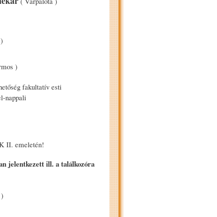
nekar
( Várpalota )
)
rmos )
tőség fakultatív esti
l-nappali
K II. emeletén!
elentkezett ill. a találkozóra
 )