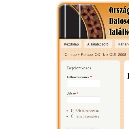
Kezdőlap
A Találkozóról
Ráhan
Main menu
Címlap
»
Korábbi ODT-k
»
ODT 2008
Jelenlegi hely
Bejelentkezés
Felhasználónév
*
Jelszó
*
Új fiók létrehozása
Új jelszó igénylése