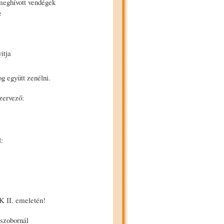
meghívott vendégek
e
itja
og együtt zenélni.
zervező:
:
K II. emeletén!
szobornál